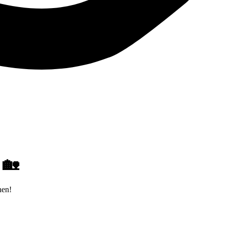
 🏡
hen!