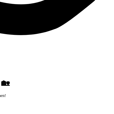
 🏡
hen!