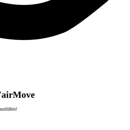
 FairMove
usfüllen!